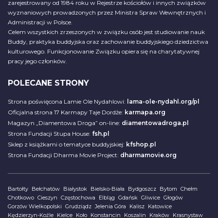
zarejestrowany od 1984 roku w Rejestrze kościołów i innych związków
wyznaniowych prowadzonych przez Ministra Spraw Wewnętrznych i
Administracji w Polsce.
Celem wszystkich zrzeszonych w związku osób jest studiowanie nauk
Buddy, praktyka buddyjska oraz zachowanie buddyjskiego dziedzictwa
kulturowego. Funkcjonowanie Związku opiera się na charytatywnej
pracy jego członków.
POLECANE STRONY
Strona poświęcona Lamie Ole Nydahlowi:
lama-ole-nydahl.org/pl
Oficjalna strona 17 Karmapy Taje Dordże:
karmapa.org
Magazyn „Diamentowa Droga” on-line:
diamentowadroga.pl
Strona Fundacji Stupa House:
fsh.pl
Sklep z książkami o tematyce buddyjskiej:
kfshop.pl
Strona Fundacji Dharma Movie Project:
dharmamovie.org
Bartołty
Bełchatów
Białystok
Bielsko-Biała
Bydgoszcz
Bytom
Chełm
Chotkowo
Cieszyn
Częstochowa
Elbląg
Gdańsk
Gliwice
Głogów
Gorzów Wielkopolski
Grudziądz
Jelenia Góra
Kalisz
Katowice
Kędzierzyn-Koźle
Kielce
Koło
Konstancin
Koszalin
Kraków
Krasnystaw