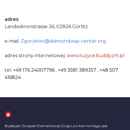
Dane kontaktowe
adres
:
Landeskronstrasse 36, 02826 Görlitz
e-mail:
Zgorzelec@diamondway-center.org
adres strony internetowej:
www.luzyce.buddyzm.pl
tel:
+49 176 24007796
,
+49 3581 389357
,
+48 507
416824
Buddyjski Związek Diamentowej Drogi Linii Karma Kagju jest