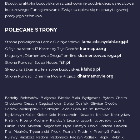
Buddy, praktyka buddyjska oraz zachowanie buddyjskiego dziedzictwa
kulturowego. Funkcjonowanie Związku opiera się na charytatywnej
pracy jego członków.
POLECANE STRONY
Strona poświęcona Lamie Ole Nydahlowi:
lama-ole-nydahl.org/pl
Oficjalna strona 17 Karmapy Taje Dordże:
karmapa.org
Magazyn „Diamentowa Droga” on-line:
diamentowadroga.pl
Strona Fundacji Stupa House:
fsh.pl
Sklep z książkami o tematyce buddyjskiej:
kfshop.pl
Strona Fundacji Dharma Movie Project:
dharmamovie.org
Bartołty
Bełchatów
Białystok
Bielsko-Biała
Bydgoszcz
Bytom
Chełm
Chotkowo
Cieszyn
Częstochowa
Elbląg
Gdańsk
Gliwice
Głogów
Gorzów Wielkopolski
Grudziądz
Jelenia Góra
Kalisz
Katowice
Kędzierzyn-Koźle
Kielce
Koło
Konstancin
Koszalin
Kraków
Krasnystaw
Kraśnik
Krosno
Kuchary
Kwidzyń
Leszno
Lębork
Lubaczów
Lubań
Lublin
Łódź
Malbork
Nagodzice
Nysa
Olsztyn
Opole
Ostróda
Otwock
Piła
Piotrków Trybunalski
Płock
Poznań
Prudnik
Przemyśl
Puck
Puławy
Racibórz
Radom
Radomsko
Radzyń Podlaski
Ropki
Rybnik