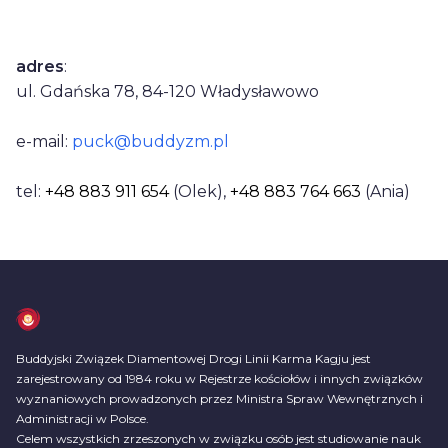
Dane kontaktowe
adres
:
ul. Gdańska 78, 84-120 Władysławowo
e-mail:
puck@buddyzm.pl
tel:
+48 883 911 654
(Olek)
,
+48 883 764 663
(Ania)
Buddyjski Związek Diamentowej Drogi Linii Karma Kagju jest
zarejestrowany od 1984 roku w Rejestrze kościołów i innych związków
wyznaniowych prowadzonych przez Ministra Spraw Wewnętrznych i
Administracji w Polsce.
Celem wszystkich zrzeszonych w związku osób jest studiowanie nauk