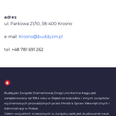
Dane kontaktowe
adres
:
ul. Parkowa 21/10, 38-400 Krosno
e-mail:
Krosno@buddyzm.pl
tel:
+48 781 691 262
Buddyjski Związek Diamentowej Drogi Linii Karma Kagju jest
zarejestrowany od 1984 roku w Rejestrze kościołów i innych związków
wyznaniowych prowadzonych przez Ministra Spraw Wewnętrznych i
Administracji w Polsce.
Celem wszystkich zrzeszonych w związku osób jest studiowanie nauk