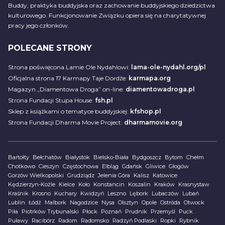
Buddy, praktyka buddyjska oraz zachowanie buddyjskiego dziedzictwa
kulturowego. Funkcjonowanie Związku opiera się na charytatywnej
pracy jego członków.
POLECANE STRONY
Strona poświęcona Lamie Ole Nydahlowi:
lama-ole-nydahl.org/pl
Oficjalna strona 17 Karmapy Taje Dordże:
karmapa.org
Magazyn „Diamentowa Droga” on-line:
diamentowadroga.pl
Strona Fundacji Stupa House:
fsh.pl
Sklep z książkami o tematyce buddyjskiej:
kfshop.pl
Strona Fundacji Dharma Movie Project:
dharmamovie.org
Bartołty
Bełchatów
Białystok
Bielsko-Biała
Bydgoszcz
Bytom
Chełm
Chotkowo
Cieszyn
Częstochowa
Elbląg
Gdańsk
Gliwice
Głogów
Gorzów Wielkopolski
Grudziądz
Jelenia Góra
Kalisz
Katowice
Kędzierzyn-Koźle
Kielce
Koło
Konstancin
Koszalin
Kraków
Krasnystaw
Kraśnik
Krosno
Kuchary
Kwidzyń
Leszno
Lębork
Lubaczów
Lubań
Lublin
Łódź
Malbork
Nagodzice
Nysa
Olsztyn
Opole
Ostróda
Otwock
Piła
Piotrków Trybunalski
Płock
Poznań
Prudnik
Przemyśl
Puck
Puławy
Racibórz
Radom
Radomsko
Radzyń Podlaski
Ropki
Rybnik